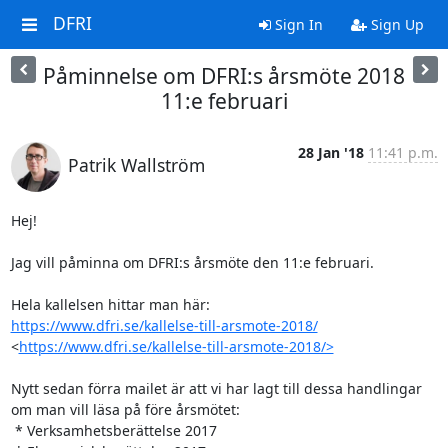
DFRI
Sign In
Sign Up
Påminnelse om DFRI:s årsmöte 2018
11:e februari
28 Jan '18
11:41 p.m.
Patrik Wallström
Hej!

Jag vill påminna om DFRI:s årsmöte den 11:e februari.

https://www.dfri.se/kallelse-till-arsmote-2018/
<
https://www.dfri.se/kallelse-till-arsmote-2018/>
Nytt sedan förra mailet är att vi har lagt till dessa handlingar 
om man vill läsa på före årsmötet:

 * Verksamhetsberättelse 2017
