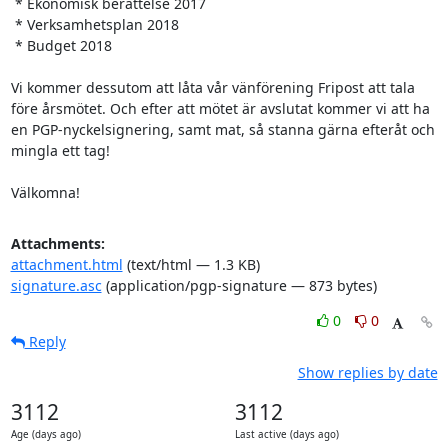
 * Ekonomisk berättelse 2017

 * Verksamhetsplan 2018

 * Budget 2018

Vi kommer dessutom att låta vår vänförening Fripost att tala 
före årsmötet. Och efter att mötet är avslutat kommer vi att ha 
en PGP-nyckelsignering, samt mat, så stanna gärna efteråt och 
mingla ett tag!

Välkomna!
Attachments:
attachment.html
(text/html — 1.3 KB)
signature.asc
(application/pgp-signature — 873 bytes)
0
0
Reply
Show replies by date
3112
3112
Age (days ago)
Last active (days ago)