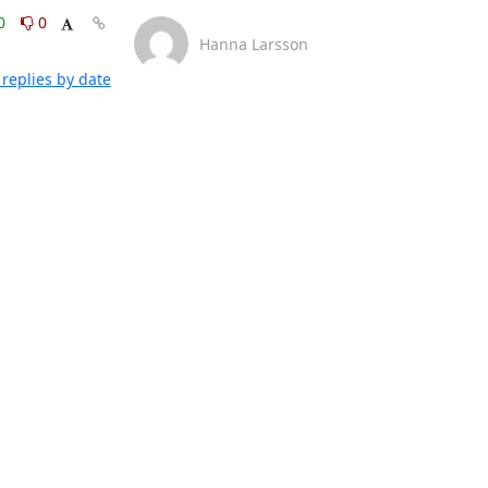
0
0
Hanna Larsson
replies by date