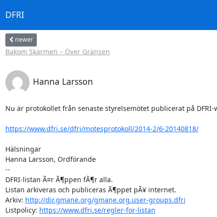
DFRI
newer
Bakom Skärmen – Över Gränsen
Hanna Larsson
Nu är protokollet från senaste styrelsemötet publicerat på DFRI-
https://www.dfri.se/dfri/motesprotokoll/2014-2/6-20140818/
Hälsningar 

Hanna Larsson, Ordförande

-- 

DFRI-listan Ã¤r Ã¶ppen fÃ¶r alla.

Listan arkiveras och publiceras Ã¶ppet pÃ¥ internet.

Arkiv: 
http://dir.gmane.org/gmane.org.user-groups.dfri
Listpolicy: 
https://www.dfri.se/regler-for-listan