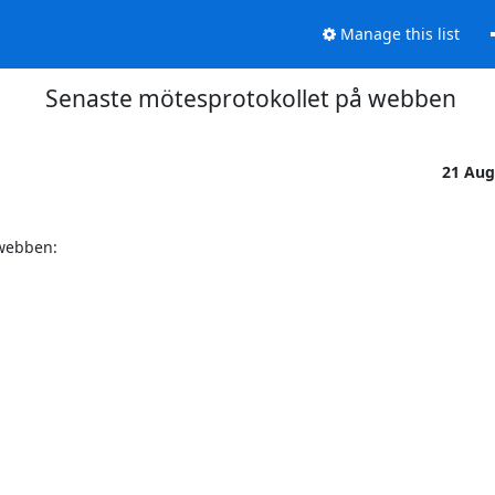
Manage this list
Senaste mötesprotokollet på webben
21 Aug
webben:
