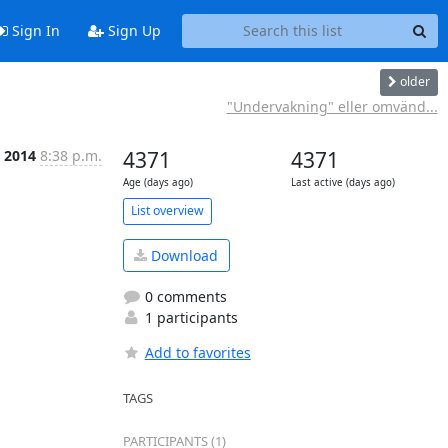
Sign In
Sign Up
older
"Undervakning" eller omvänd...
 2014
8:38 p.m.
4371
4371
Age (days ago)
Last active (days ago)
List overview
Download
0 comments
1 participants
Add to favorites
TAGS
PARTICIPANTS (1)