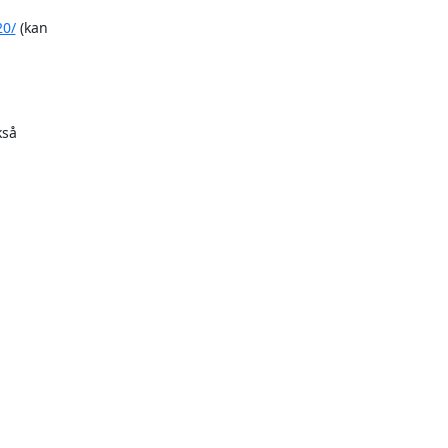
20/
 (kan 

så
