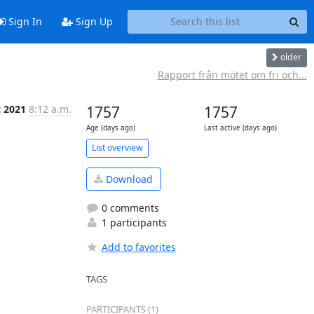
Sign In
Sign Up
older
Rapport från mötet om fri och...
t 2021
8:12 a.m.
1757
1757
Age (days ago)
Last active (days ago)
List overview
Download
0 comments
1 participants
Add to favorites
TAGS
PARTICIPANTS (1)