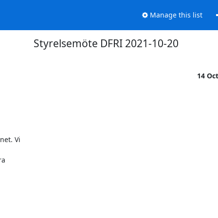
Manage this list
Styrelsemöte DFRI 2021-10-20
14 Oc
et. Vi

a
