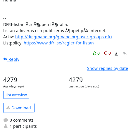
-- 

DFRI-listan Ã¤r Ã¶ppen fÃ¶r alla.

Listan arkiveras och publiceras Ã¶ppet pÃ¥ internet.

Arkiv: 
http://dir.gmane.org/gmane.org.user-groups.dfri
Listpolicy: 
https://www.dfri.se/regler-for-listan
0
0
Reply
Show replies by date
4279
4279
Age (days ago)
Last active (days ago)
List overview
Download
0 comments
1 participants