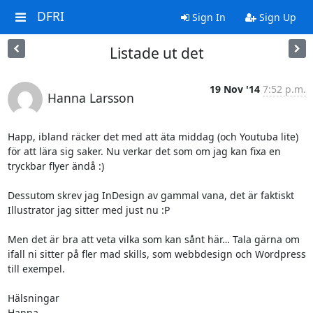
DFRI
Sign In
Sign Up
Listade ut det
19 Nov '14
7:52 p.m.
Hanna Larsson
Happ, ibland räcker det med att äta middag (och Youtuba lite) 
för att lära sig saker. Nu verkar det som om jag kan fixa en 
tryckbar flyer ändå :)

Dessutom skrev jag InDesign av gammal vana, det är faktiskt 
Illustrator jag sitter med just nu :P

Men det är bra att veta vilka som kan sånt här… Tala gärna om 
ifall ni sitter på fler mad skills, som webbdesign och Wordpress 
till exempel.

Hälsningar

Hanna 
