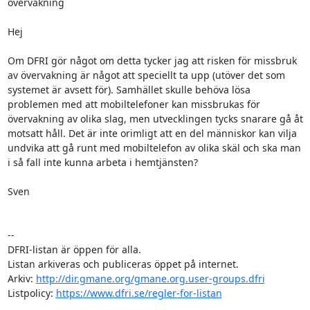
övervakning

Hej

Om DFRI gör något om detta tycker jag att risken för missbruk 
av övervakning är något att speciellt ta upp (utöver det som 
systemet är avsett för). Samhället skulle behöva lösa 
problemen med att mobiltelefoner kan missbrukas för 
övervakning av olika slag, men utvecklingen tycks snarare gå åt 
motsatt håll. Det är inte orimligt att en del människor kan vilja 
undvika att gå runt med mobiltelefon av olika skäl och ska man 
i så fall inte kunna arbeta i hemtjänsten?

Sven

--

DFRI-listan är öppen för alla.

Listan arkiveras och publiceras öppet på internet.

Arkiv: 
http://dir.gmane.org/gmane.org.user-groups.dfri
Listpolicy: 
https://www.dfri.se/regler-for-listan