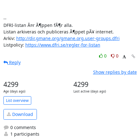
-- 

DFRI-listan Ã¤r Ã¶ppen fÃ¶r alla.

Listan arkiveras och publiceras Ã¶ppet pÃ¥ internet.

Arkiv: 
http://dir.gmane.org/gmane.org.user-groups.dfri
Listpolicy: 
https://www.dfri.se/regler-for-listan
0
0
Reply
Show replies by date
4299
4299
Age (days ago)
Last active (days ago)
List overview
Download
0 comments
1 participants