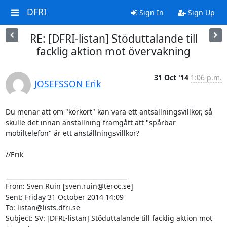
DFRI
Sign In
Sign Up
RE: [DFRI-listan] Stöduttalande till
facklig aktion mot övervakning
31 Oct '14
1:06 p.m.
JOSEFSSON Erik
Du menar att om "körkort" kan vara ett antsällningsvillkor, så 
skulle det innan anställning framgått att "spårbar 
mobiltelefon" är ett anställningsvillkor?

//Erik

________________________________________

From: Sven Ruin [sven.ruin@teroc.se]

Sent: Friday 31 October 2014 14:09

To: listan@lists.dfri.se

Subject: SV: [DFRI-listan] Stöduttalande till facklig aktion mot 