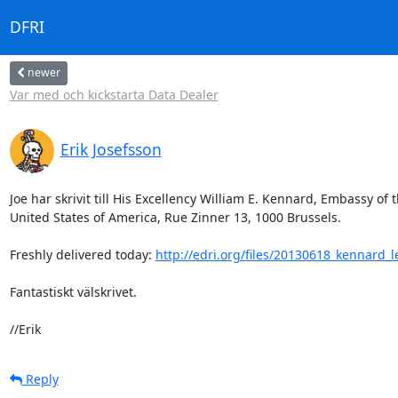
DFRI
newer
Var med och kickstarta Data Dealer
Erik Josefsson
Joe har skrivit till His Excellency William E. Kennard, Embassy of t
United States of America, Rue Zinner 13, 1000 Brussels.

Freshly delivered today: 
http://edri.org/files/20130618_kennard_le
Fantastiskt välskrivet.

//Erik
Reply