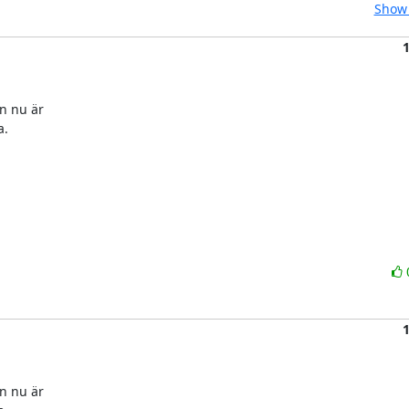
Show 
 nu är 

.

 nu är 
