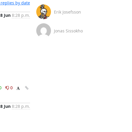
replies by date
Erik Josefsson
18 Jun
8:28 p.m.
Jonas Sissokho
0
0
18 Jun
8:28 p.m.