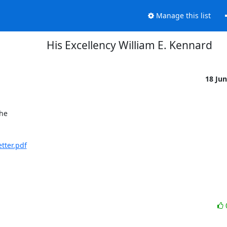
Manage this list
His Excellency William E. Kennard
18 Ju
he

tter.pdf