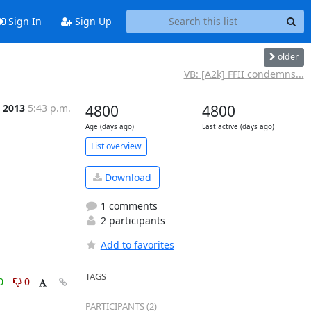
Sign In
Sign Up
older
VB: [A2k] FFII condemns...
n 2013
5:43 p.m.
4800
4800
Age (days ago)
Last active (days ago)
List overview
Download
1 comments
2 participants
Add to favorites
TAGS
0
0
PARTICIPANTS (2)