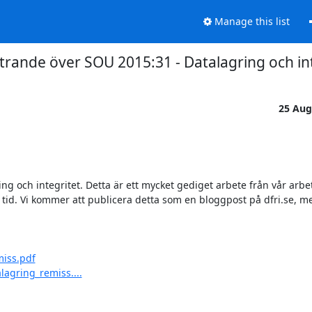
Manage this list
trande över SOU 2015:31 - Datalagring och in
25 Aug
ng och integritet. Detta är ett mycket gediget arbete från vår arb
d tid. Vi kommer att publicera detta som en bloggpost på dfri.se, m
miss.pdf
agring_remiss....