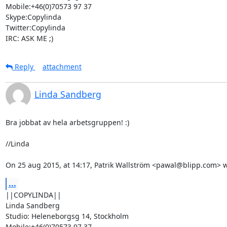
Mobile:+46(0)70573 97 37

Skype:Copylinda

Twitter:Copylinda

IRC: ASK ME ;)
Reply
attachment
Linda Sandberg
Bra jobbat av hela arbetsgruppen! :)

//Linda

On 25 aug 2015, at 14:17, Patrik Wallström <pawal@blipp.com> w
...
||COPYLINDA||

Linda Sandberg

Studio: Heleneborgsg 14, Stockholm

Mobile:+46(0)70573 97 37
