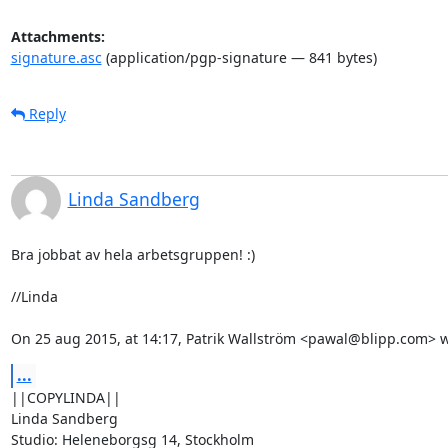
Attachments:
signature.asc
(application/pgp-signature — 841 bytes)
Reply
Linda Sandberg
Bra jobbat av hela arbetsgruppen! :)

//Linda

On 25 aug 2015, at 14:17, Patrik Wallström <pawal@blipp.com> w
...
||COPYLINDA||

Linda Sandberg

Studio: Heleneborgsg 14, Stockholm
