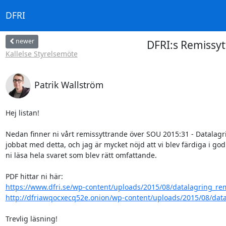
DFRI
newer
DFRI:s Remissyt
Kallelse Styrelsemöte
Patrik Wallström
Hej listan!

Nedan finner ni vårt remissyttrande över SOU 2015:31 - Datalagri
jobbat med detta, och jag är mycket nöjd att vi blev färdiga i go
ni läsa hela svaret som blev rätt omfattande.

https://www.dfri.se/wp-content/uploads/2015/08/datalagring_re
http://dfriawqocxecq52e.onion/wp-content/uploads/2015/08/datal
Trevlig läsning!