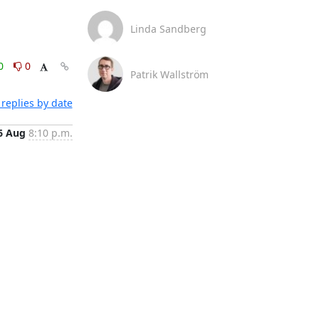
Linda Sandberg
0
0
Patrik Wallström
replies by date
6 Aug
8:10 p.m.