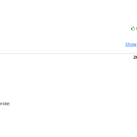
Show 
2
rote: