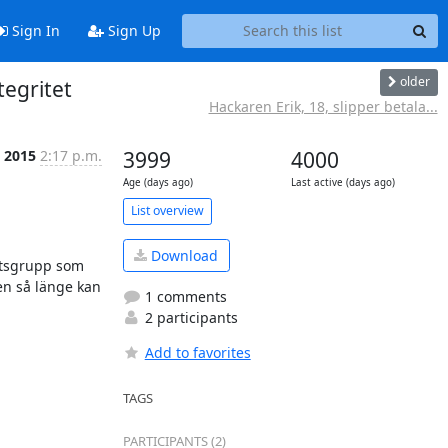
Sign In
Sign Up
older
tegritet
Hackaren Erik, 18, slipper betala...
 2015
2:17 p.m.
3999
4000
Age (days ago)
Last active (days ago)
List overview
Download
etsgrupp som 
en så länge kan 
1 comments
2 participants
Add to favorites
TAGS
PARTICIPANTS (2)