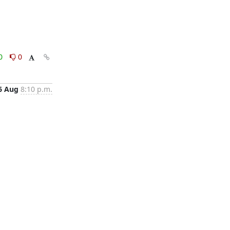
0
0
6 Aug
8:10 p.m.