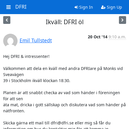
DFRI
Sign In
Sign Up
Ikväll: DFRI öl
20 Oct '14
9:10 a.m.
Emil Tullstedt
Hej DFRI & intressenter!

Välkommen att dela en kväll med andra DFRIare på Monks vid 
Sveavägen

39 i Stockholm ikväll klockan 18:30.

Planen är att snabbt checka av vad som händer i föreningen 
för att sen

äta mat, dricka i gott sällskap och diskutera vad som händer på

nätfronten.

Skicka gärna ett mail till dfri@dfri.se eller mig så får du

information om hur du kontaktar mig för att komma in.
