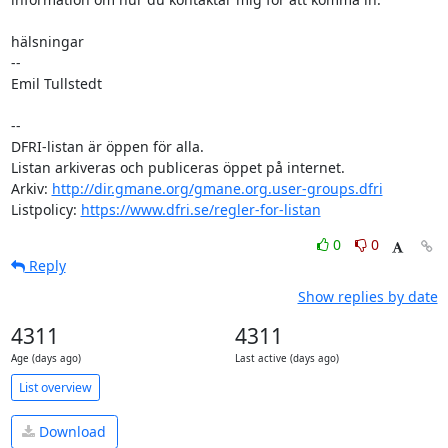
hälsningar

-- 

Emil Tullstedt

-- 

DFRI-listan är öppen för alla.

Listan arkiveras och publiceras öppet på internet.

Arkiv: 
http://dir.gmane.org/gmane.org.user-groups.dfri
Listpolicy: 
https://www.dfri.se/regler-for-listan
0
0
Reply
Show replies by date
4311
4311
Age (days ago)
Last active (days ago)
List overview
Download