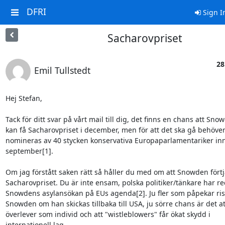
DFRI
Sign I
Sacharovpriset
28
Emil Tullstedt
Hej Stefan,

Tack för ditt svar på vårt mail till dig, det finns en chans att Snow
kan få Sacharovpriset i december, men för att det ska gå behöver
nomineras av 40 stycken konservativa Europaparlamentariker inn
september[1].

Om jag förstått saken rätt så håller du med om att Snowden förtj
Sacharovpriset. Du är inte ensam, polska politiker/tänkare har red
Snowdens asylansökan på EUs agenda[2]. Ju fler som påpekar risk
Snowden om han skickas tillbaka till USA, ju sörre chans är det a
överlever som individ och att "wistleblowers" får ökat skydd i

internationell lag.
