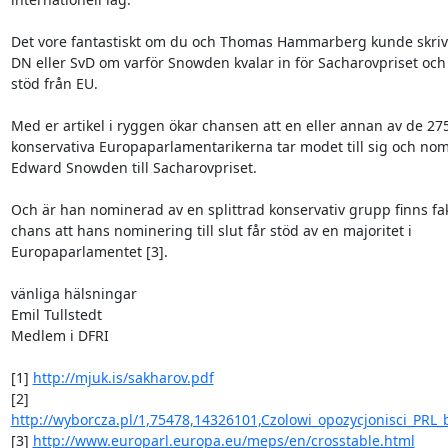
Det vore fantastiskt om du och Thomas Hammarberg kunde skriva e
DN eller SvD om varför Snowden kvalar in för Sacharovpriset och
stöd från EU.

Med er artikel i ryggen ökar chansen att en eller annan av de 275
konservativa Europaparlamentarikerna tar modet till sig och nom
Edward Snowden till Sacharovpriset.

Och är han nominerad av en splittrad konservativ grupp finns fakt
chans att hans nominering till slut får stöd av en majoritet i

Europaparlamentet [3].

vänliga hälsningar

Emil Tullstedt

Medlem i DFRI

[1] 
http://mjuk.is/sakharov.pdf
http://wyborcza.pl/1,75478,14326101,Czolowi_opozycjonisci_PRL_
[3] 
http://www.europarl.europa.eu/meps/en/crosstable.html