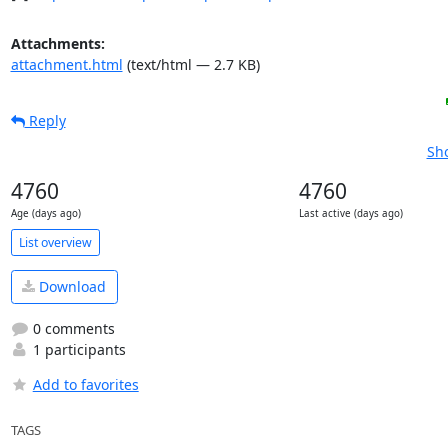
Attachments:
attachment.html
(text/html — 2.7 KB)
Reply
Sho
4760
4760
Age (days ago)
Last active (days ago)
List overview
Download
0 comments
1 participants
Add to favorites
TAGS