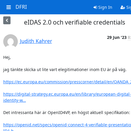
DFRI
Sign In
Si
eIDAS 2.0 och verifiable credentials
29 Jun '23
8
Judith Kahrer
Hej,

jag tänkte skicka ut lite vart elegitimationer inom EU är på väg.

https://ec.europa.eu/commission/presscorner/detail/en/QANDA_
https://digital-strategy.ec.europa.eu/en/library/european-digital-
identity-w...
Det intressanta här är OpenID4VP, en högst aktuell specifikation:

https://openid.net/specs/openid-connect-4-verifiable-presentatio
ID1.h...