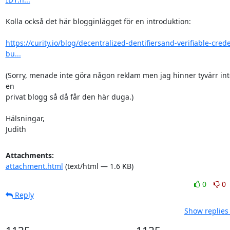
Kolla också det här blogginlägget för en introduktion:

https://curity.io/blog/decentralized-dentifiersand-verifiable-crede
bu...
(Sorry, menade inte göra någon reklam men jag hinner tyvärr int
en

privat blogg så då får den här duga.)

Hälsningar,

Judith
Attachments:
attachment.html
(text/html — 1.6 KB)
0
0
Reply
Show replies