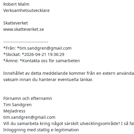
Robert Malm

Verksamhetsutvecklare

Skatteverket

www.skatteverket.se

------------------------------

*Från: *tim.sandgren@gmail.com

*Skickat: *2026-04-21 19:36:29

*Ämne: *Kontakta oss för samarbeten

Innehållet av detta meddelande kommer från en extern användare
vaksam innan du hanterar eventuella länkar.

Förnamn och efternamn

Tim Sandgren

Mejladress

tim.sandgren@gmail.com

Vill du samarbeta kring något särskilt utvecklingsområde? I så fall,
Inloggning med statlig e-legitimation
