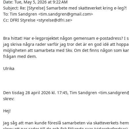
Date: Tue, May 5, 2026 at 9:22 AM

Subject: Re: [Styrelse] Samarbete med skatteverket kring e-leg?!

To: Tim Sandgren <tim.sandgren@gmail.com>

Cc: DFRI Styrelse <styrelse@dfri.se>

Bra hittat! Har e-legprojektet någon gemensam e-postadress? I så 
jag skriva några rader varför jag tror det är en god idé att hoppa 
möjligheten att samarbeta med Skv. Om det finns någon som kan/v
frågan med dem.

Ulrika

Den tisdag 28 april 2026 kl. 17:45, Tim Sandgren <tim.sandgren
skrev:

Hej!

Jag såg att man kunde föreslå samarbeten via skatteverkets hemsi
skrev ett par rader till de och fick följande svar (vidarebefordras).
