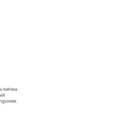
i behöva

ll

ngsmöte.
