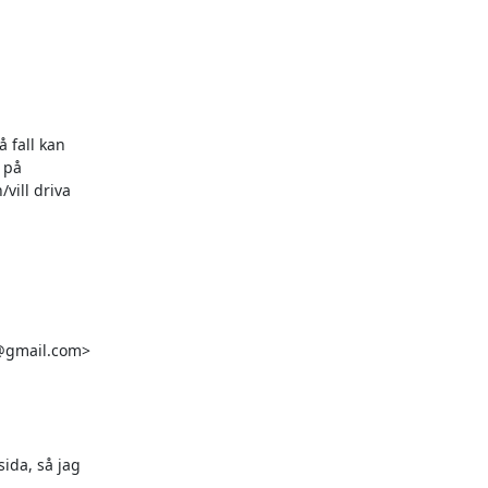
fall kan

på

ill driva

@gmail.com>

da, så jag
