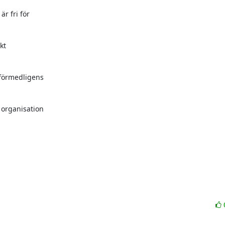
 fri för

t

förmedligens

organisation
