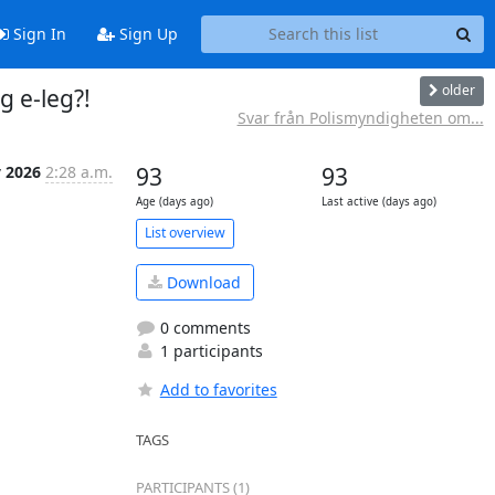
Sign In
Sign Up
older
g e-leg?!
Svar från Polismyndigheten om...
 2026
2:28 a.m.
93
93
Age (days ago)
Last active (days ago)
List overview
Download
0 comments
1 participants
Add to favorites
TAGS
PARTICIPANTS (1)