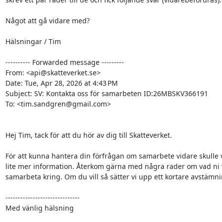
Något att gå vidare med?

Hälsningar / Tim

---------- Forwarded message ---------

From: <api@skatteverket.se>

Date: Tue, Apr 28, 2026 at 4:43 PM

Subject: SV: Kontakta oss för samarbeten ID:26MBSKV366191

To: <tim.sandgren@gmail.com>

Hej Tim, tack för att du hör av dig till Skatteverket.

För att kunna hantera din förfrågan om samarbete vidare skulle v
lite mer information. Återkom gärna med några rader om vad ni vi
samarbeta kring. Om du vill så sätter vi upp ett kortare avstämni
------------------------------

Med vänlig hälsning
