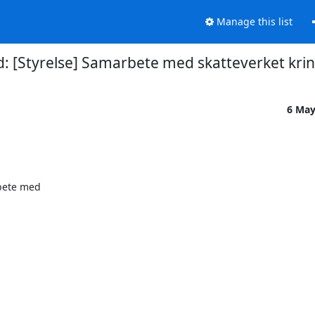
Manage this list
: [Styrelse] Samarbete med skatteverket krin
6 May
bete med
