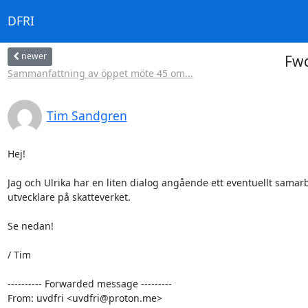
DFRI
newer
Fwd
Sammanfattning av öppet möte 45 om...
Tim Sandgren
Hej!

Jag och Ulrika har en liten dialog angående ett eventuellt samar
utvecklare på skatteverket.

Se nedan!

/ Tim

---------- Forwarded message ---------

From: uvdfri <uvdfri@proton.me>
