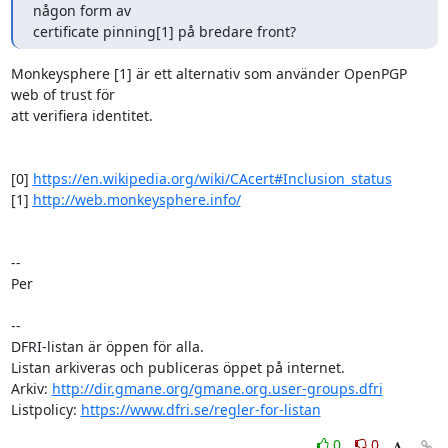
någon form av

certificate pinning[1] på bredare front?
Monkeysphere [1] är ett alternativ som använder OpenPGP 
web of trust för

att verifiera identitet.

[0] 
https://en.wikipedia.org/wiki/CAcert#Inclusion_status
[1] 
http://web.monkeysphere.info/
--

Per

-- 

DFRI-listan är öppen för alla.

Listan arkiveras och publiceras öppet på internet.

Arkiv: 
http://dir.gmane.org/gmane.org.user-groups.dfri
Listpolicy: 
https://www.dfri.se/regler-for-listan
0
0