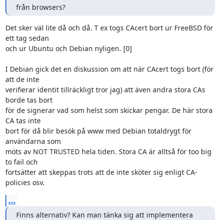
från browsers?
Det sker väl lite då och då. T ex togs CAcert bort ur FreeBSD för 
ett tag sedan

och ur Ubuntu och Debian nyligen. [0]

I Debian gick det en diskussion om att när CAcert togs bort (för 
att de inte

verifierar identit tillräckligt tror jag) att även andra stora CAs

borde tas bort

för de signerar vad som helst som skickar pengar. De här stora 
CA tas inte

bort för då blir besök på www med Debian totaldrygt för 
användarna som

möts av NOT TRUSTED hela tiden. Stora CA är alltså för too big 
to fail och

fortsätter att skeppas trots att de inte sköter sig enligt CA-
policies osv.
...
Finns alternativ? Kan man tänka sig att implementera 