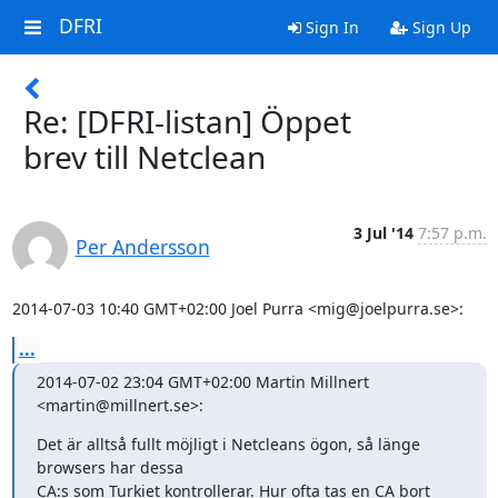
DFRI
Sign In
Sign Up
Re: [DFRI-listan] Öppet
brev till Netclean
3 Jul '14
7:57 p.m.
Per Andersson
2014-07-03 10:40 GMT+02:00 Joel Purra <mig@joelpurra.se>:
...
2014-07-02 23:04 GMT+02:00 Martin Millnert 
<martin@millnert.se>:
Det är alltså fullt möjligt i Netcleans ögon, så länge 
browsers har dessa

CA:s som Turkiet kontrollerar. Hur ofta tas en CA bort 