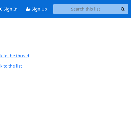
Sign In
Sign Up
k to the thread
 to the list