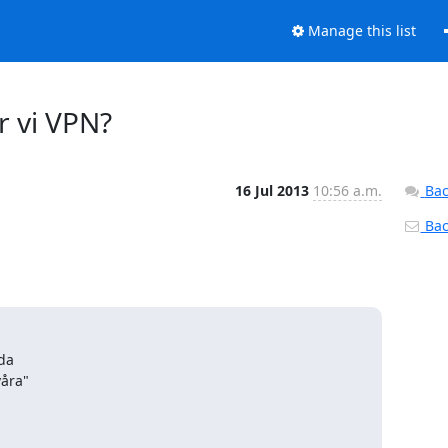
Manage this list
r vi VPN?
16 Jul 2013
10:56 a.m.
Bac
Back
da

åra"
