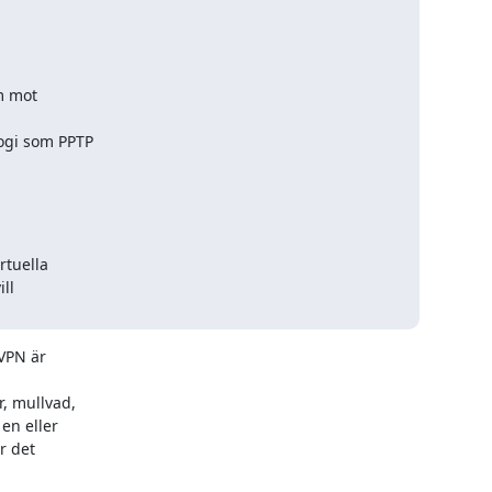
 mot

ogi som PPTP

tuella

l

VPN är

 mullvad,

n eller

 det
