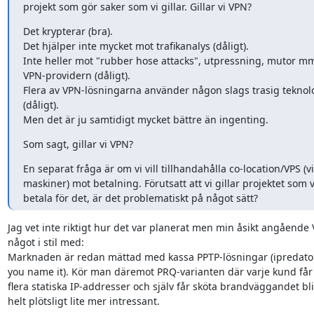
projekt som gör saker som vi gillar. Gillar vi VPN?
Det krypterar (bra).

Det hjälper inte mycket mot trafikanalys (dåligt).

Inte heller mot "rubber hose attacks", utpressning, mutor mm
VPN-providern (dåligt).

Flera av VPN-lösningarna använder någon slags trasig teknol
(dåligt).

Men det är ju samtidigt mycket bättre än ingenting.
Som sagt, gillar vi VPN?
En separat fråga är om vi vill tillhandahålla co-location/VPS (vir
maskiner) mot betalning. Förutsatt att vi gillar projektet som vil
betala för det, är det problematiskt på något sätt?
Jag vet inte riktigt hur det var planerat men min åsikt angående 
något i stil med:

Marknaden är redan mättad med kassa PPTP-lösningar (ipredator,
you name it). Kör man däremot PRQ-varianten där varje kund får e
flera statiska IP-addresser och själv får sköta brandväggandet blir
helt plötsligt lite mer intressant.
