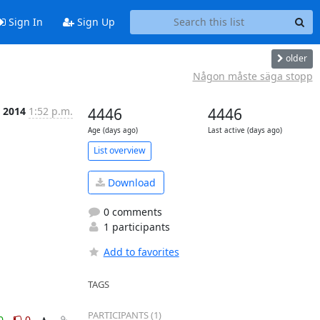
Sign In
Sign Up
older
Någon måste säga stopp
n 2014
1:52 p.m.
4446
4446
Age (days ago)
Last active (days ago)
List overview
Download
0 comments
1 participants
Add to favorites
TAGS
PARTICIPANTS (1)
0
0