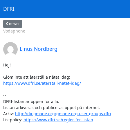
DFRI
newer
Vodaphone
Linus Nordberg
Hej!

https://www.dfri.se/aterstall-natet-idag/
-- 

DFRI-listan är öppen för alla.

Listan arkiveras och publiceras öppet på internet.

Arkiv: 
http://dir.gmane.org/gmane.org.user-groups.dfri
Listpolicy: 
https://www.dfri.se/regler-for-listan