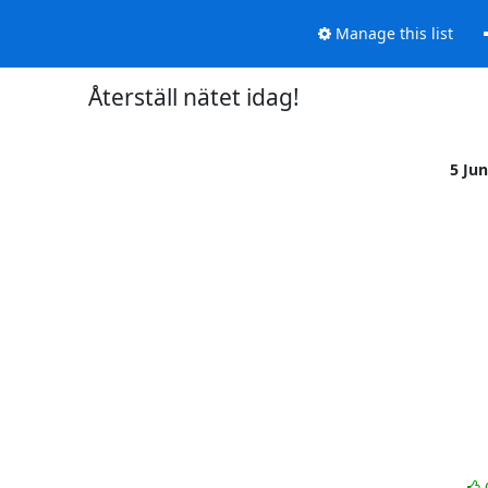
Manage this list
Återställ nätet idag!
5 Ju