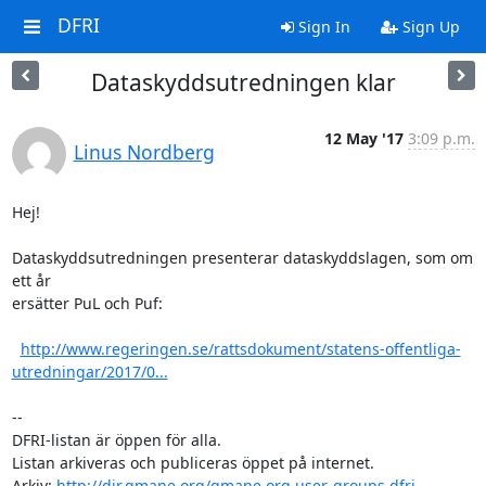
DFRI
Sign In
Sign Up
Dataskyddsutredningen klar
12 May '17
3:09 p.m.
Linus Nordberg
Hej!

Dataskyddsutredningen presenterar dataskyddslagen, som om 
ett år

ersätter PuL och Puf:

http://www.regeringen.se/rattsdokument/statens-offentliga-
utredningar/2017/0...
-- 

DFRI-listan är öppen för alla.

Listan arkiveras och publiceras öppet på internet.

Arkiv: 
http://dir.gmane.org/gmane.org.user-groups.dfri