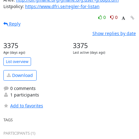
Listpolicy: 
https://www.dfri.se/regler-for-listan
0
0
Reply
Show replies by date
3375
3375
Age (days ago)
Last active (days ago)
List overview
Download
0 comments
1 participants
Add to favorites
TAGS
PARTICIPANTS (1)