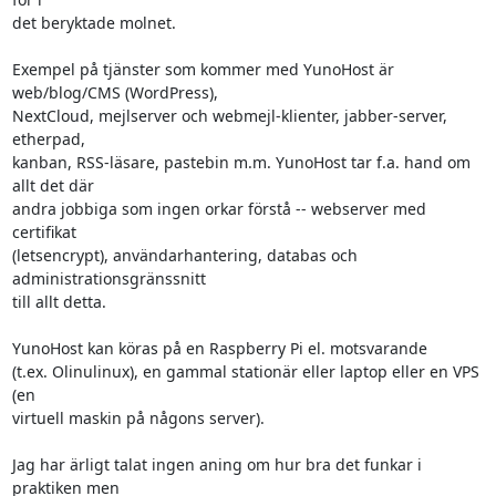
det beryktade molnet.

Exempel på tjänster som kommer med YunoHost är 
web/blog/CMS (WordPress),

NextCloud, mejlserver och webmejl-klienter, jabber-server, 
etherpad,

kanban, RSS-läsare, pastebin m.m. YunoHost tar f.a. hand om 
allt det där

andra jobbiga som ingen orkar förstå -- webserver med 
certifikat

(letsencrypt), användarhantering, databas och 
administrationsgränssnitt

till allt detta.

YunoHost kan köras på en Raspberry Pi el. motsvarande

(t.ex. Olinulinux), en gammal stationär eller laptop eller en VPS 
(en

virtuell maskin på någons server).

Jag har ärligt talat ingen aning om hur bra det funkar i 
praktiken men
