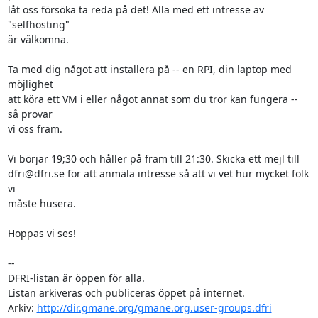
låt oss försöka ta reda på det! Alla med ett intresse av 
"selfhosting"

är välkomna.

Ta med dig något att installera på -- en RPI, din laptop med 
möjlighet

att köra ett VM i eller något annat som du tror kan fungera -- 
så provar

vi oss fram.

Vi börjar 19;30 och håller på fram till 21:30. Skicka ett mejl till

dfri@dfri.se för att anmäla intresse så att vi vet hur mycket folk 
vi

måste husera.

Hoppas vi ses!

-- 

DFRI-listan är öppen för alla.

Listan arkiveras och publiceras öppet på internet.

Arkiv: 
http://dir.gmane.org/gmane.org.user-groups.dfri