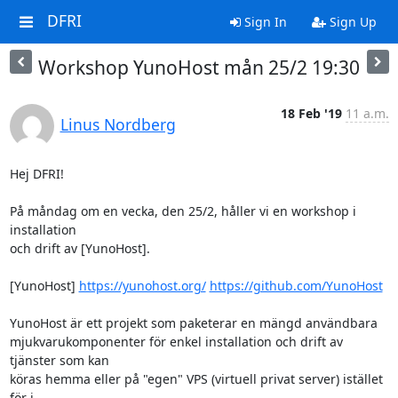
DFRI
Sign In
Sign Up
Workshop YunoHost mån 25/2 19:30
18 Feb '19
11 a.m.
Linus Nordberg
Hej DFRI!

På måndag om en vecka, den 25/2, håller vi en workshop i 
installation

och drift av [YunoHost].

[YunoHost] 
https://yunohost.org/
https://github.com/YunoHost
YunoHost är ett projekt som paketerar en mängd användbara

mjukvarukomponenter för enkel installation och drift av 
tjänster som kan

köras hemma eller på "egen" VPS (virtuell privat server) istället 
för i
