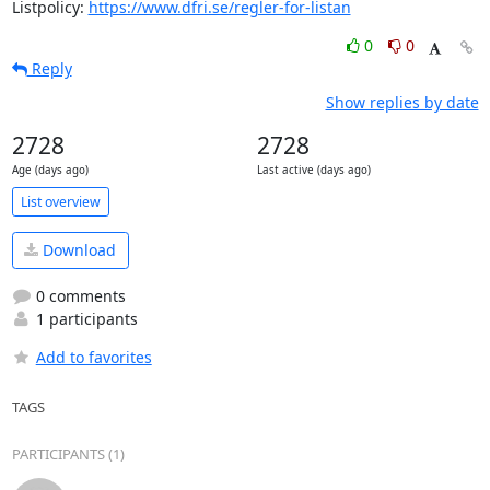
Listpolicy: 
https://www.dfri.se/regler-for-listan
0
0
Reply
Show replies by date
2728
2728
Age (days ago)
Last active (days ago)
List overview
Download
0 comments
1 participants
Add to favorites
TAGS
PARTICIPANTS (1)