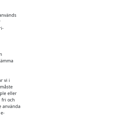
används



-



stämma

vi i

måste

e eller

ri och

e använda

e-
