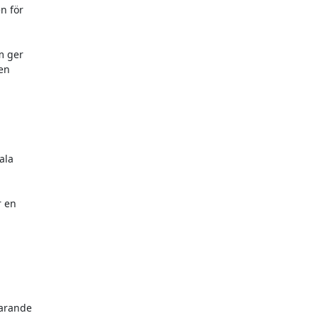
 för

 ger

en



la

 en



arande
