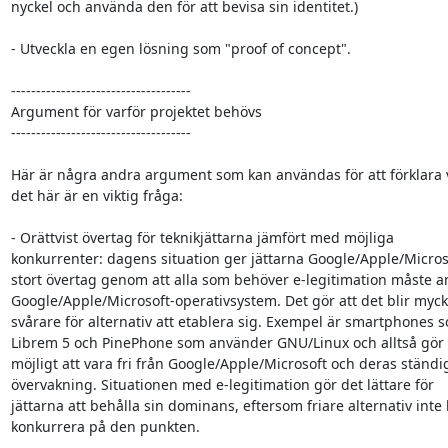
nyckel och använda den för att bevisa sin identitet.)

- Utveckla en egen lösning som "proof of concept".

------------------------------------

Argument för varför projektet behövs

------------------------------------

Här är några andra argument som kan användas för att förklara v
det här är en viktig fråga:

- Orättvist övertag för teknikjättarna jämfört med möjliga

konkurrenter: dagens situation ger jättarna Google/Apple/Microso
stort övertag genom att alla som behöver e-legitimation måste a
Google/Apple/Microsoft-operativsystem. Det gör att det blir mycke
svårare för alternativ att etablera sig. Exempel är smartphones s
Librem 5 och PinePhone som använder GNU/Linux och alltså gör 
möjligt att vara fri från Google/Apple/Microsoft och deras ständig
övervakning. Situationen med e-legitimation gör det lättare för

jättarna att behålla sin dominans, eftersom friare alternativ inte 
konkurrera på den punkten.
