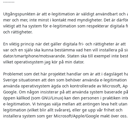
--------

Utgångspunkten är att e-legitimation är väldigt användbart och 
mer och mer, inte minst i kontakt med myndigheter. Det är därför
viktigt att ha system för e-legitimation som respekterar digitala fri
och rättigheter.

En viktig princip när det gäller digitala fri- och rättigheter är att

var och en själv ska kunna bestämma vad hen vill installera på sin
dator/smartphone/motsvarande. Staten ska till exempel inte be
vilket operativsystem jag kör på min dator.

Problemet som det här projektet handlar om är att i dagsläget har 
Sverige situationen att den som behöver använda e-legitimation 
använda operativsystem ägda och kontrollerade av Microsoft, Appl
Google. Om någon insisterar på att använda system baserade på f
öppen källkod (som GNU/Linux) kan den personen i praktiken int
e-legitimation. Vi tvingas välja mellan att antingen leva helt utan 
legitimation (vilket blir allt svårare), eller ge upp vår frihet och

installera system som ger Microsoft/Apple/Google makt över oss.

----------
