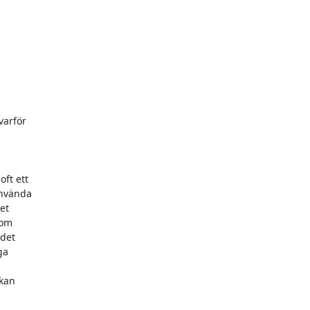
arför

ft ett

nvända

t

om

det

a

kan
