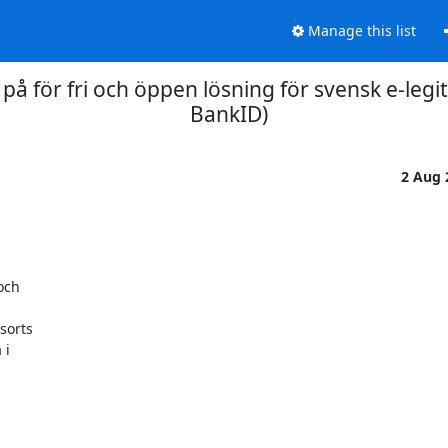
Manage this list
 på för fri och öppen lösning för svensk e-legiti
BankID)
2 Aug
och

orts

i
