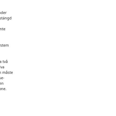
der

stängd

te

ystem

 två

va

n måste

e-

en

ne.
