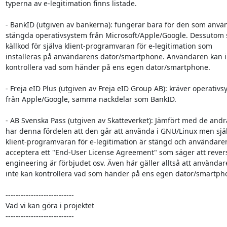
typerna av e-legitimation finns listade.

- BankID (utgiven av bankerna): fungerar bara för den som använ
stängda operativsystem från Microsoft/Apple/Google. Dessutom 
källkod för själva klient-programvaran för e-legitimation som

installeras på användarens dator/smartphone. Användaren kan in
kontrollera vad som händer på ens egen dator/smartphone.

- Freja eID Plus (utgiven av Freja eID Group AB): kräver operativs
från Apple/Google, samma nackdelar som BankID.

- AB Svenska Pass (utgiven av Skatteverket): Jämfört med de andra
har denna fördelen att den går att använda i GNU/Linux men själ
klient-programvaran för e-legitimation är stängd och användare
acceptera ett "End-User License Agreement" som säger att revers
engineering är förbjudet osv. Även här gäller alltså att användar
inte kan kontrollera vad som händer på ens egen dator/smartpho
---------------------------

Vad vi kan göra i projektet

---------------------------
