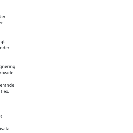
er

r

gt

nder

gnering

rövade

terande

.ex.



vata
