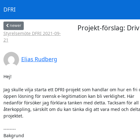
DFRI
newer
Projekt-förslag: Driv
Styrelsemöte DFRI 2021-09-
21
Elias Rudberg
Hej!

Jag skulle vilja starta ett DFRI-projekt som handlar om hur en fri 
öppen lösning för svensk e-legitimation kan bli verklighet. Här

nedanför försöker jag förklara tanken med detta. Tacksam för all s
återkoppling, särskilt om du kan tänka dig att vara med och delta 
projektet.

--------

Bakgrund
