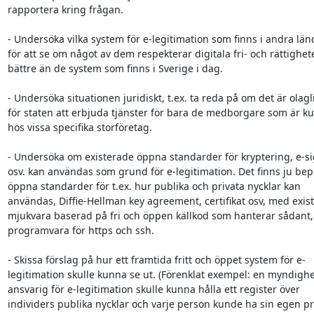
rapportera kring frågan.

- Undersöka vilka system för e-legitimation som finns i andra länd
för att se om något av dem respekterar digitala fri- och rättighete
bättre än de system som finns i Sverige i dag.

- Undersöka situationen juridiskt, t.ex. ta reda på om det är olagli
för staten att erbjuda tjänster för bara de medborgare som är ku
hos vissa specifika storföretag.

- Undersöka om existerade öppna standarder för kryptering, e-si
osv. kan användas som grund för e-legitimation. Det finns ju bep
öppna standarder för t.ex. hur publika och privata nycklar kan

användas, Diffie-Hellman key agreement, certifikat osv, med exis
mjukvara baserad på fri och öppen källkod som hanterar sådant, t
programvara för https och ssh.

- Skissa förslag på hur ett framtida fritt och öppet system för e-

legitimation skulle kunna se ut. (Förenklat exempel: en myndighet
ansvarig för e-legitimation skulle kunna hålla ett register över

individers publika nycklar och varje person kunde ha sin egen pri