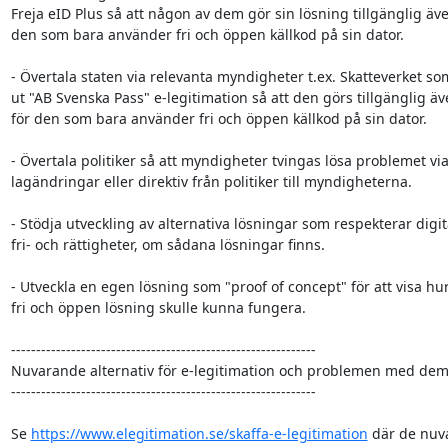
Freja eID Plus så att någon av dem gör sin lösning tillgänglig även
den som bara använder fri och öppen källkod på sin dator.

- Övertala staten via relevanta myndigheter t.ex. Skatteverket som
ut "AB Svenska Pass" e-legitimation så att den görs tillgänglig äv
för den som bara använder fri och öppen källkod på sin dator.

- Övertala politiker så att myndigheter tvingas lösa problemet via
lagändringar eller direktiv från politiker till myndigheterna.

- Stödja utveckling av alternativa lösningar som respekterar digita
fri- och rättigheter, om sådana lösningar finns.

- Utveckla en egen lösning som "proof of concept" för att visa hur
fri och öppen lösning skulle kunna fungera.

-------------------------------------------------------------

Nuvarande alternativ för e-legitimation och problemen med dem
-------------------------------------------------------------

Se 
https://www.elegitimation.se/skaffa-e-legitimation
 där de nuv