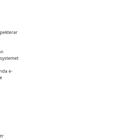
pekterar

n

systemet

nda e-



r
