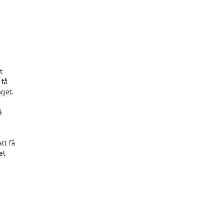


få

get.



t få

t
