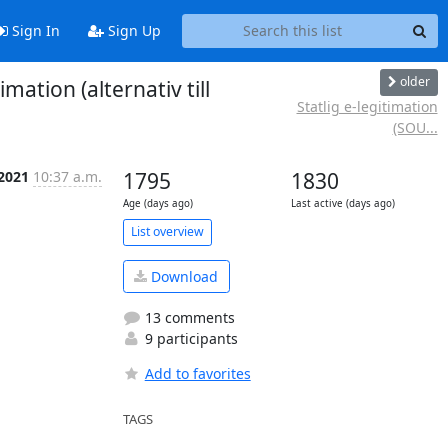
Sign In
Sign Up
older
mation (alternativ till
Statlig e-legitimation
(SOU...
 2021
10:37 a.m.
1795
1830
Age (days ago)
Last active (days ago)
List overview
Download
13 comments
9 participants
Add to favorites
TAGS