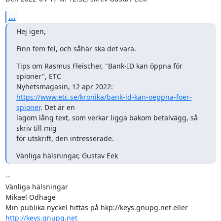
...
Hej igen,
Finn fem fel, och såhär ska det vara.
Tips om Rasmus Fleischer, "Bank-ID kan öppna för 
spioner", ETC

https://www.etc.se/kronika/bank-id-kan-oeppna-foer-
spioner
. Det är en

lagom lång text, som verkar ligga bakom betalvägg, så 
skriv till mig

för utskrift, den intresserade.
Vänliga hälsningar, Gustav Eek
-- 

Vänliga hälsningar

Mikael Odhage

Min publika nyckel hittas på hkp://keys.gnupg.net eller 
http://keys.gnupg.net