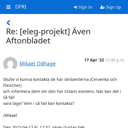
DFRI
Sign In
Sign Up
Re: [eleg-projekt] Även
Aftonbladet
17 Apr '22
12:44 p.m.
Mikael Odhage
Skulle vi kunna kontakta de här skribenterna (Cervenka och 
Fleischer) 

och informera dem om den här listans existens. När kan det i 
så fall 

vara läge? Vem i så fall kan kontakta?

/Mikael

Den 2022-04-17 kl. 12:32, skrev Gustav Eek: