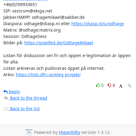
+46(0)709933651

SIP: sessrum@ekiga.net

Jabber/XMPP: odhagemikael@xabber.de

Diaspora: odhage@diasp.nl eller 
https://diasp.nl/u/odhage
Matrix: @odhage:matrix.org

Session: OdhageSess

Bilder på: 
https://pixelfed.de/OdhageMikael
Listan för diskussion om fri och öppen e-legitimation är öppen 
för alla.

Listan arkiveras och publiceras öppet på internet.

Arkiv: 
https://lists.dfri.se/eleg-projekt/
0
0
Reply
Back to the thread
Back to the list
Powered by
HyperKitty
version 1.3.12.