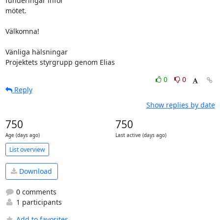
funderingar inför 

mötet.

Välkomna!

Vänliga hälsningar

Projektets styrgrupp genom Elias
0
0
Reply
Show replies by date
750
750
Age (days ago)
Last active (days ago)
List overview
Download
0 comments
1 participants
Add to favorites