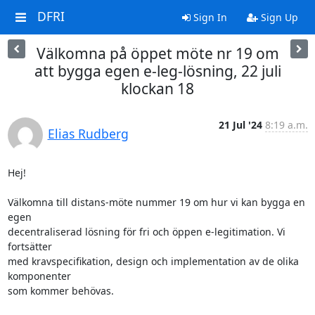
DFRI
Sign In
Sign Up
Välkomna på öppet möte nr 19 om
att bygga egen e-leg-lösning, 22 juli
klockan 18
21 Jul '24
8:19 a.m.
Elias Rudberg
Hej!

Välkomna till distans-möte nummer 19 om hur vi kan bygga en 
egen 

decentraliserad lösning för fri och öppen e-legitimation. Vi 
fortsätter 

med kravspecifikation, design och implementation av de olika 
komponenter 

som kommer behövas.
