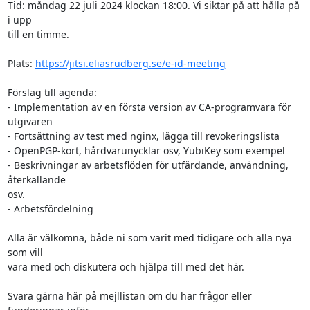
Tid: måndag 22 juli 2024 klockan 18:00. Vi siktar på att hålla på 
i upp 

till en timme.

Plats: 
https://jitsi.eliasrudberg.se/e-id-meeting
Förslag till agenda:

- Implementation av en första version av CA-programvara för 
utgivaren

- Fortsättning av test med nginx, lägga till revokeringslista

- OpenPGP-kort, hårdvarunycklar osv, YubiKey som exempel

- Beskrivningar av arbetsflöden för utfärdande, användning, 
återkallande 

osv.

- Arbetsfördelning

Alla är välkomna, både ni som varit med tidigare och alla nya 
som vill 

vara med och diskutera och hjälpa till med det här.

Svara gärna här på mejllistan om du har frågor eller 