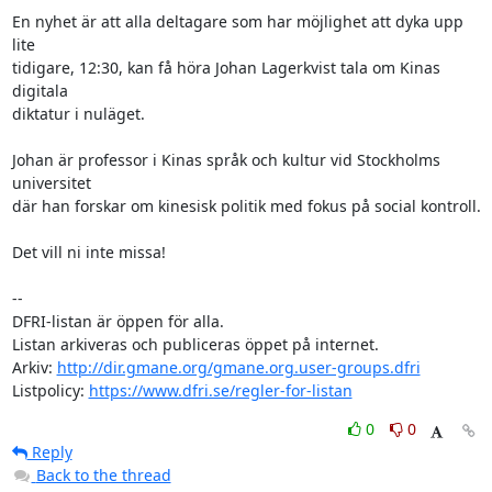
En nyhet är att alla deltagare som har möjlighet att dyka upp 
lite

tidigare, 12:30, kan få höra Johan Lagerkvist tala om Kinas 
digitala

diktatur i nuläget.

Johan är professor i Kinas språk och kultur vid Stockholms 
universitet

där han forskar om kinesisk politik med fokus på social kontroll.

Det vill ni inte missa!

-- 

DFRI-listan är öppen för alla.

Listan arkiveras och publiceras öppet på internet.

Arkiv: 
http://dir.gmane.org/gmane.org.user-groups.dfri
Listpolicy: 
https://www.dfri.se/regler-for-listan
0
0
Reply
Back to the thread