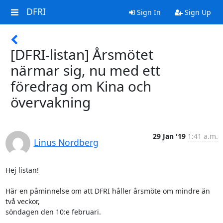
DFRI
Sign In
Sign Up
[DFRI-listan] Årsmötet
närmar sig, nu med ett
föredrag om Kina och
övervakning
29 Jan '19
1:41 a.m.
Linus Nordberg
Hej listan!

Här en påminnelse om att DFRI håller årsmöte om mindre än 
två veckor,

söndagen den 10:e februari.
