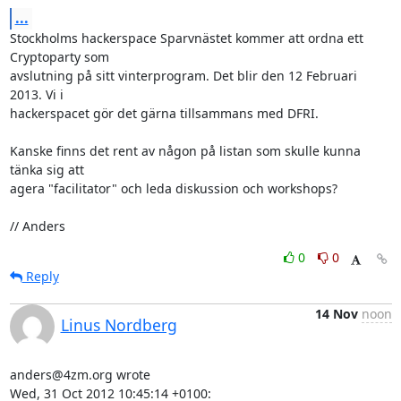
...
Stockholms hackerspace Sparvnästet kommer att ordna ett 
Cryptoparty som 

avslutning på sitt vinterprogram. Det blir den 12 Februari 
2013. Vi i 

hackerspacet gör det gärna tillsammans med DFRI.

Kanske finns det rent av någon på listan som skulle kunna 
tänka sig att 

agera "facilitator" och leda diskussion och workshops?

// Anders
0
0
Reply
14 Nov
noon
Linus Nordberg
anders@4zm.org wrote

Wed, 31 Oct 2012 10:45:14 +0100:
