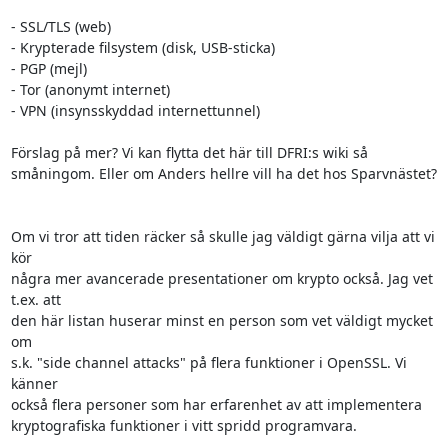
- SSL/TLS (web)

- Krypterade filsystem (disk, USB-sticka)

- PGP (mejl)

- Tor (anonymt internet)

- VPN (insynsskyddad internettunnel)

Förslag på mer? Vi kan flytta det här till DFRI:s wiki så

småningom. Eller om Anders hellre vill ha det hos Sparvnästet?

Om vi tror att tiden räcker så skulle jag väldigt gärna vilja att vi 
kör

några mer avancerade presentationer om krypto också. Jag vet 
t.ex. att

den här listan huserar minst en person som vet väldigt mycket 
om

s.k. "side channel attacks" på flera funktioner i OpenSSL. Vi 
känner

också flera personer som har erfarenhet av att implementera

kryptografiska funktioner i vitt spridd programvara.
