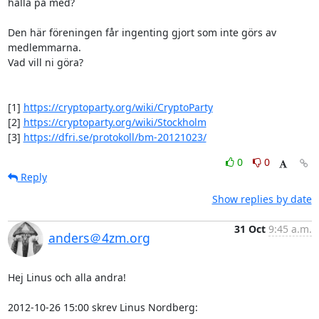
hålla på med?

Den här föreningen får ingenting gjort som inte görs av 
medlemmarna.

Vad vill ni göra?

[1] 
https://cryptoparty.org/wiki/CryptoParty
[2] 
https://cryptoparty.org/wiki/Stockholm
[3] 
https://dfri.se/protokoll/bm-20121023/
0
0
Reply
Show replies by date
31 Oct
9:45 a.m.
anders＠4zm.org
Hej Linus och alla andra!

2012-10-26 15:00 skrev Linus Nordberg: