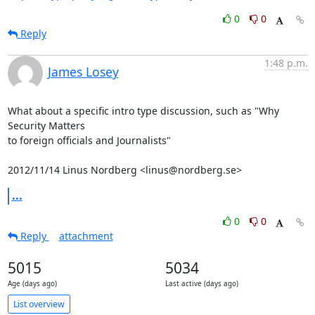
0
0
Reply
1:48 p.m.
James Losey
What about a specific intro type discussion, such as "Why 
Security Matters

to foreign officials and Journalists"

2012/11/14 Linus Nordberg <linus@nordberg.se>
...
0
0
Reply
attachment
5015
5034
Age (days ago)
Last active (days ago)
List overview