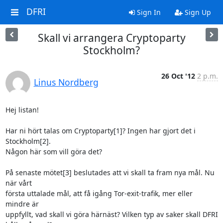
DFRI
Sign In
Sign Up
Skall vi arrangera Cryptoparty
Stockholm?
26 Oct '12
2 p.m.
Linus Nordberg
Hej listan!

Har ni hört talas om Cryptoparty[1]? Ingen har gjort det i 
Stockholm[2].

Någon här som vill göra det?

På senaste mötet[3] beslutades att vi skall ta fram nya mål. Nu 
när vårt

första uttalade mål, att få igång Tor-exit-trafik, mer eller 
mindre är

uppfyllt, vad skall vi göra härnäst? Vilken typ av saker skall DFRI
