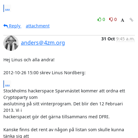
...
0
0
Reply
attachment
31 Oct
9:45 a.m.
anders＠4zm.org
Hej Linus och alla andra!

2012-10-26 15:00 skrev Linus Nordberg:
...
Stockholms hackerspace Sparvnästet kommer att ordna ett 
Cryptoparty som 

avslutning på sitt vinterprogram. Det blir den 12 Februari 
2013. Vi i 

hackerspacet gör det gärna tillsammans med DFRI.

Kanske finns det rent av någon på listan som skulle kunna 
tänka sig att 
