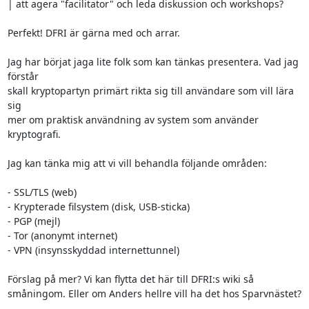
| att agera "facilitator" och leda diskussion och workshops?

Perfekt! DFRI är gärna med och arrar.

Jag har börjat jaga lite folk som kan tänkas presentera. Vad jag 
förstår

skall kryptopartyn primärt rikta sig till användare som vill lära 
sig

mer om praktisk användning av system som använder 
kryptografi.

Jag kan tänka mig att vi vill behandla följande områden:

- SSL/TLS (web)

- Krypterade filsystem (disk, USB-sticka)

- PGP (mejl)

- Tor (anonymt internet)

- VPN (insynsskyddad internettunnel)

Förslag på mer? Vi kan flytta det här till DFRI:s wiki så

småningom. Eller om Anders hellre vill ha det hos Sparvnästet?
