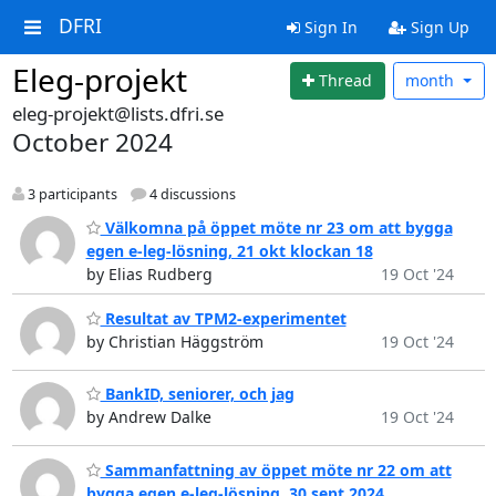
DFRI
Sign In
Sign Up
Eleg-projekt
Thread
month
eleg-projekt@lists.dfri.se
October 2024
3 participants
4 discussions
Välkomna på öppet möte nr 23 om att bygga
egen e-leg-lösning, 21 okt klockan 18
by Elias Rudberg
19 Oct '24
Resultat av TPM2-experimentet
by Christian Häggström
19 Oct '24
BankID, seniorer, och jag
by Andrew Dalke
19 Oct '24
Sammanfattning av öppet möte nr 22 om att
bygga egen e-leg-lösning, 30 sept 2024