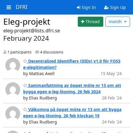
DFRI
Sign In
Sign Up
Eleg-projekt
Thread
month
eleg-projekt@lists.dfri.se
February 2024
1 participants
4 discussions
Decentralized Identifiers (DIDs) v1.0 för FOSS
e-elegitimation?
by Mattias Axell
15 May '24
Sammanfattning av öppet möte nr 13 om att
bygga egen e-leg-lösning, 26 feb 2024
by Elias Rudberg
28 Feb '24
Välkomna på öppet möte nr 13 om att bygga
egen e-leg-lösning, 26 feb klockan 19
by Elias Rudberg
24 Feb '24