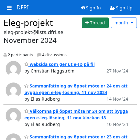
DFRI
Sign In
Sign Up
Eleg-projekt
Thread
month
eleg-projekt@lists.dfri.se
November 2024
2 participants
4 discussions
websida som ger ut e-ID på fil
by Christian Häggström
27 Nov '24
Sammanfattning av öppet möte nr 24 om att
bygga egen e-leg-lösning, 11 nov 2024
by Elias Rudberg
14 Nov '24
Välkomna på öppet möte nr 24 om att bygga
egen e-leg-lösning, 11 nov klockan 18
by Elias Rudberg
10 Nov '24
Sammanfattning av öppet möte nr 23 om att