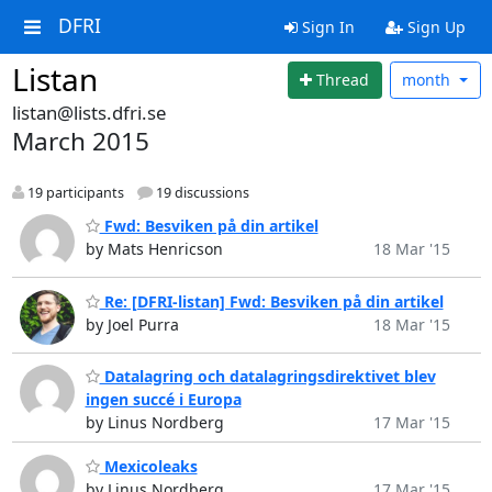
DFRI
Sign In
Sign Up
Listan
Thread
month
listan@lists.dfri.se
March 2015
19 participants
19 discussions
Fwd: Besviken på din artikel
by Mats Henricson
18 Mar '15
Re: [DFRI-listan] Fwd: Besviken på din artikel
by Joel Purra
18 Mar '15
Datalagring och datalagringsdirektivet blev
ingen succé i Europa
by Linus Nordberg
17 Mar '15
Mexicoleaks
by Linus Nordberg
17 Mar '15