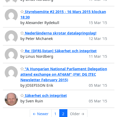
Styrelsemöte #2 2015 - 16 Mars 2015 klockan
18:30
by Alexander Rydekull
15 Mar '15
Nederländerna skrotar datalagringslag!
by Peter Michanek
12 Mar '15
Re: [DFRI-listan] Säkerhet och integritet
by Linus Nordberg
11 Mar '15
"A Hungarian National Parliament Delegation
attend exchange on AT4AM" (FW: DG ITEC
Newsletter February 2015)
by JOSEFSSON Erik
05 Mar '15
Säkerhet och integritet
by Sven Ruin
05 Mar '15
← Newer
1
2
Older →