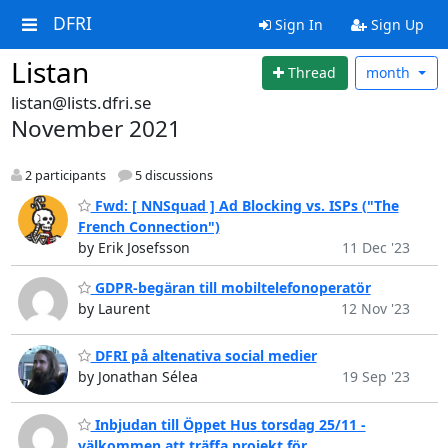
DFRI
Sign In
Sign Up
Listan
Thread
month
listan@lists.dfri.se
November 2021
2 participants
5 discussions
Fwd: [ NNSquad ] Ad Blocking vs. ISPs ("The
French Connection")
by Erik Josefsson
11 Dec '23
GDPR-begäran till mobiltelefonoperatör
by Laurent
12 Nov '23
DFRI på altenativa social medier
by Jonathan Sélea
19 Sep '23
Inbjudan till Öppet Hus torsdag 25/11 -
välkommen att träffa projekt för