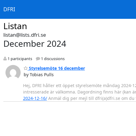
DFRI
Listan
listan@lists.dfri.se
December 2024
1 participants
1 discussions
Styrelsemöte 16 december
by Tobias Pulls
Hej, DFRI håller ett öppet styrelsemöte måndag 2024-12
intresserade är välkomna. Dagordning finns här (kan än
2024-12-16/
Anmäl dig per mejl till dfri(a)dfri.se om du