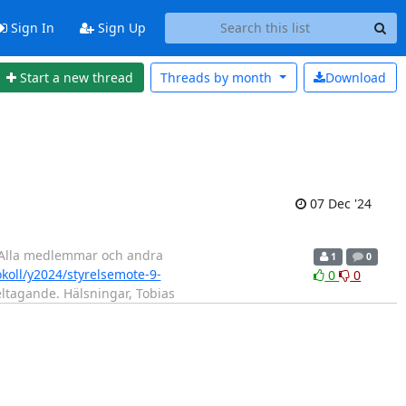
Sign In
Sign Up
Start a new thread
Threads by
month
Download
07 Dec '24
e. Alla medlemmar och andra
1
0
okoll/y2024/styrelsemote-9-
0
0
deltagande. Hälsningar, Tobias