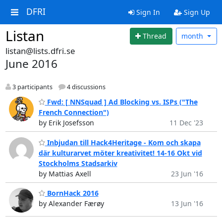
DFRI
Sign In
Sign Up
Listan
Thread
month
listan@lists.dfri.se
June 2016
3 participants
4 discussions
Fwd: [ NNSquad ] Ad Blocking vs. ISPs ("The
French Connection")
by Erik Josefsson
11 Dec '23
Inbjudan till Hack4Heritage - Kom och skapa
där kulturarvet möter kreativitet! 14-16 Okt vid
Stockholms Stadsarkiv
by Mattias Axell
23 Jun '16
BornHack 2016
by Alexander Færøy
13 Jun '16