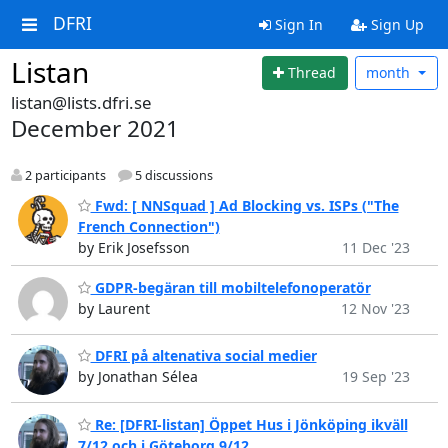
DFRI
Sign In
Sign Up
Listan
Thread
month
listan@lists.dfri.se
December 2021
2 participants
5 discussions
Fwd: [ NNSquad ] Ad Blocking vs. ISPs ("The
French Connection")
by Erik Josefsson
11 Dec '23
GDPR-begäran till mobiltelefonoperatör
by Laurent
12 Nov '23
DFRI på altenativa social medier
by Jonathan Sélea
19 Sep '23
Re: [DFRI-listan] Öppet Hus i Jönköping ikväll
7/12 och i Göteborg 9/12